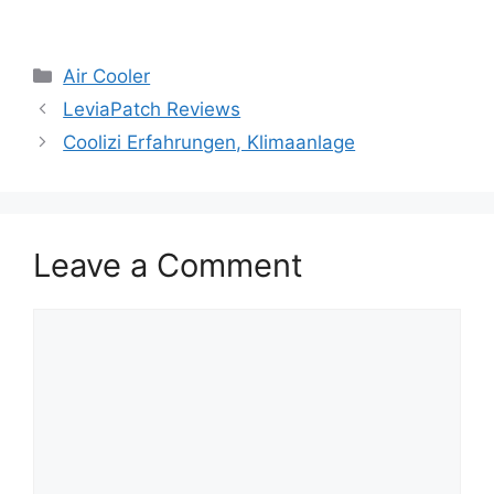
AirZuma Portable AC Erfahrungen
Categories
Air Cooler
LeviaPatch Reviews
Coolizi Erfahrungen, Klimaanlage
Leave a Comment
Comment