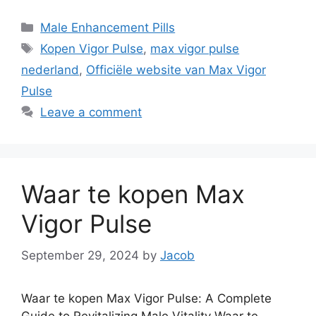
Categories
Male Enhancement Pills
Tags
Kopen Vigor Pulse
,
max vigor pulse
nederland
,
Officiële website van Max Vigor
Pulse
Leave a comment
Waar te kopen Max
Vigor Pulse
September 29, 2024
by
Jacob
Waar te kopen Max Vigor Pulse: A Complete
Guide to Revitalizing Male Vitality Waar te